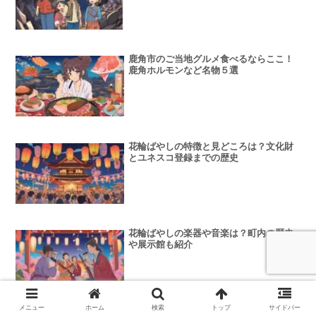
鹿角市のご当地グルメ食べるならここ！
鹿角ホルモンなど名物５選
花輪ばやしの特徴と見どころは？文化財
とユネスコ登録までの歴史
花輪ばやしの楽器や音楽は？町内の歴史
や展示館も紹介
メニュー
ホーム
検索
トップ
サイドバー