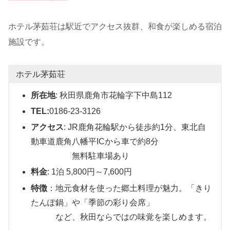
ホテル茅茹荘は駅近でアクセス抜群、和食が楽しめる宿泊
施設です。
ホテル茅茹荘
所在地
: 秋田県鹿角市花輪字下中島112
TEL:
0186-23-3126
アクセス
: JR鹿角花輪駅から徒歩約1分、東北自
動車道鹿角八幡平ICから車で約8分
無料駐車場あり
料金
: 1泊 5,800円～7,600円
特徴
：地元食材を使った郷土料理が魅力。「きり
たんぽ鍋」や「季節の彩り会席」
など、秋田ならではの味覚を楽しめます。