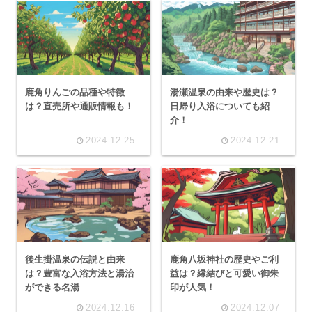
鹿角りんごの品種や特徴
湯瀬温泉の由来や歴史は？
は？直売所や通販情報も！
日帰り入浴についても紹
介！
2024.12.25
2024.12.21
後生掛温泉の伝説と由来
鹿角八坂神社の歴史やご利
は？豊富な入浴方法と湯治
益は？縁結びと可愛い御朱
ができる名湯
印が人気！
2024.12.16
2024.12.07